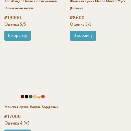
Топ-Хэндл Dreams с тиснением
Женская сумка Массл Мокко Мусс
Оливковый наппа
(Новый)
₽
19000
₽
8600
Оценка
5
/5
Оценка
5
/5
В корзину
В корзину
Женская сумка Лагуна Бордовый
₽
17000
Оценка
4.9
/5