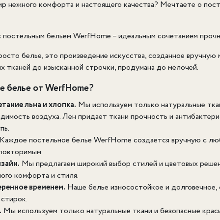
ир нежного комфорта и настоящего качества? Мечтаете о пост
с постельным бельем WerfHome – идеальным сочетанием прочн
осто белье, это произведение искусства, созданное вручную 
х тканей до изысканной строчки, продумана до мелочей.
е белье от WerfHome?
тание льна и хлопка.
Мы используем только натуральные тка
имость воздуха. Лен придает ткани прочность и антибактериа
пь.
Каждое постельное белье WerfHome создается вручную с любо
еповторимым.
зайн.
Мы предлагаем широкий выбор стилей и цветовых решени
ого комфорта и стиля.
еренное временем.
Наше белье износостойкое и долговечное, 
 стирок.
.
Мы используем только натуральные ткани и безопасные краси