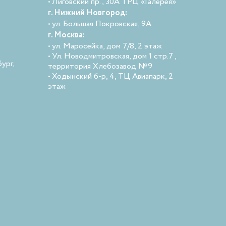
• Лиговский пр., 30А ТРЦ «Галерея»
г. Нижний Новгород:
• ул. Большая Покровская, 9А
г. Москва:
• ул. Маросейка, дом 7/8, 2 этаж
• Ул. Новодмитровская, дом 1 стр.7 ,
ург,
территория Хлебозавод №9
• Ходынский б-р, 4, ТЦ Авиапарк, 2
этаж