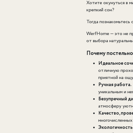
Хотите окунуться в м
крепкий сон?
Тогда познакомьтесь 
WerfHome — это не пр
от выбора натуральны
Почему постельно
Идеальное соче
отличную проход
приятной на ощу
Ручная работа.
уникальным и н
Безупречный ди
атмосферу уютн
Качество, пров
многочисленных
Экологичность