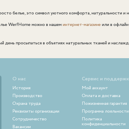
осто белье, это символ уютного комфорта, натуральности и н
елье WerfHome можно в нашем
интернет-магазине
или в офлайн
ый день просыпаться в объятиях натуральных тканей и наслаж
О нас
Сервис и поддержк
История
Мой аккаунт
Производство
Оплата и доставка
Охрана труда
Пожизненная гарантия
Реквизиты организации
Программа лояльности
Сотрудничество
Политика
конфиденциальности
Вакансии