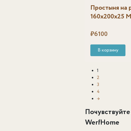
Простыня на 
160х200х25 
₽
6100
В корзину
1
2
3
4
→
Почувствуйте
WerfHome