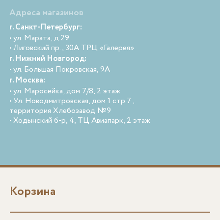
Адреса магазинов
г. Санкт-Петербург:
• ул. Марата, д.29
• Лиговский пр., 30А ТРЦ «Галерея»
г. Нижний Новгород:
• ул. Большая Покровская, 9А
г. Москва:
• ул. Маросейка, дом 7/8, 2 этаж
• Ул. Новодмитровская, дом 1 стр.7 ,
территория Хлебозавод №9
• Ходынский б-р, 4, ТЦ Авиапарк, 2 этаж
Корзина