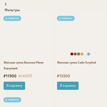
3
Фильтры
НОВИНКА
НОВИНКА
Женская сумка Валония Мини
Женская сумка Сейн Голубой
Бордовый
Первоначальная цена составляла ₽14000.
Текущая цена: ₽11900.
₽
11900
₽
14000
₽
13500
В корзину
В корзину
НОВИНКА