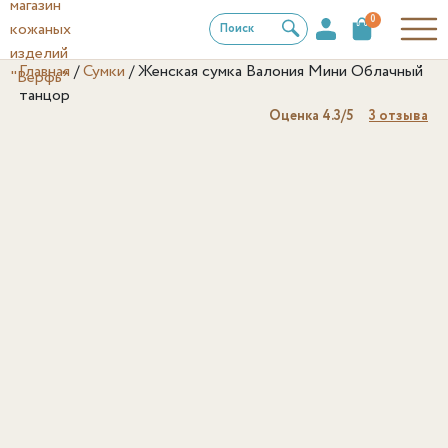
0
Поиск
Главная
/
Сумки
/
Женская сумка Валония Мини Облачный
танцор
Оценка
4.3
/5
3
отзыва