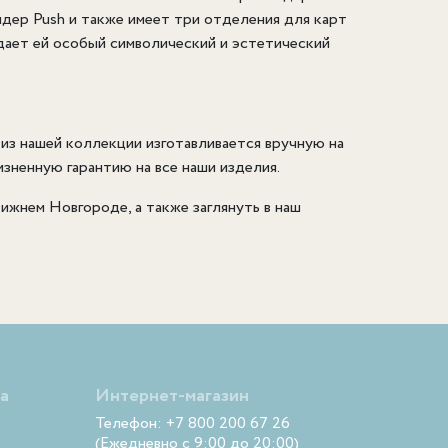
дер Push и также имеет три отделения для карт
дает ей особый символический и эстетический
из нашей коллекции изготавливается вручную на
зненную гарантию на все наши изделия.
ижнем Новгороде, а также заглянуть в наш
а
Интернет-магазин
Телефон: +7 800 200 67 26
(Ежедневно с 9:00 до 20:00)