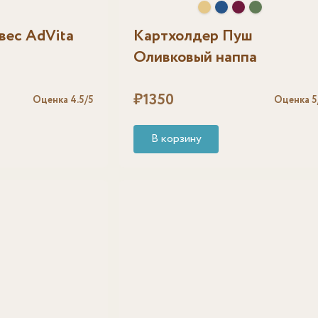
ес AdVita
Картхолдер Пуш
Оливковый наппа
₽
1350
Оценка
4.5
/5
Оценка
5
В корзину