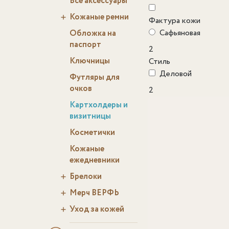
Все аксессуары
Кожаные ремни
Фактура кожи
Сафьяновая
Обложка на
паспорт
2
Ключницы
Стиль
Деловой
Футляры для
очков
2
Картхолдеры и
визитницы
Косметички
Кожаные
ежедневники
Брелоки
Мерч ВЕРФЬ
Уход за кожей