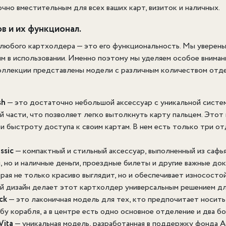
очно вместительным для всех ваших карт, визиток и наличных.
в и их функционал.
любого картхолдера — это его функциональность. Мы уверены
ым в использовании. Именно поэтому мы уделяем особое вниман
коллекции представлены модели с различным количеством отд
sh
— это достаточно небольшой аксессуар с уникальной систем
й части, что позволяет легко вытолкнуть карту пальцем. Это
и быстроту доступа к своим картам. В нем есть только три о
ssic
— компактный и стильный аксессуар, выполненный из сафь
, но и наличные деньги, проездные билеты и другие важные до
рая не только красиво выглядит, но и обеспечивает износосто
й дизайн делает этот картхолдер универсальным решением для
ck
— это лаконичная модель для тех, кто предпочитает носить
бу корабля, а в центре есть одно основное отделение и два б
Vita
— уникальная модель, разработанная в поддержку фонда A