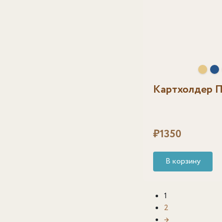
Картхолдер 
₽
1350
В корзину
1
2
→