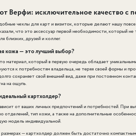
от Верфи: исключительное качество с п
обные чехлы для карт и визиток, которые делают нашу повсе
азали, что это аксессуар первой необходимости, который не т
ля близких, друзей и коллег.
ая кожа — это лучший выбор?
то материал, который в первую очередь обладает уникальным
руются к потребностям владельца, не теряя своей формы и пр
олго сохраняет свой внешний вид, даже при постоянном контак
на на ощупь.
 идеальный картхолдер?
висит от ваших личных предпочтений и потребностей. При вы
во отделений, тип кожи, а также на дополнительные особеннос
ую модель индивидуальной.
 размерах — картхолдер должен быть достаточно компактным,