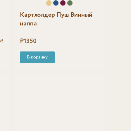
Картхолдер Пуш Винный
наппа
₽
1350
/5
В корзину