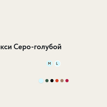
кси Серо-голубой
M
L