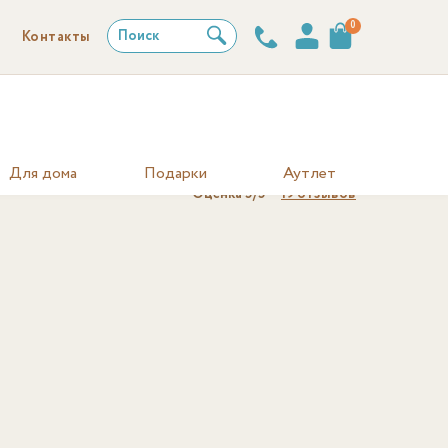
0
Поиск
Контакты
Для дома
Подарки
Аутлет
Оценка
5
/5
19
отзывов