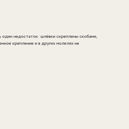
ть один недостаток: шлёвки скреплены скобами,
нное крепление и в других молелях не