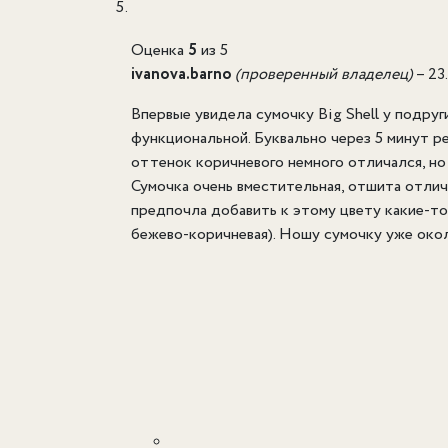
Оценка
5
из 5
ivanova.barno
(проверенный владелец)
–
23
Впервые увидела сумочку Big Shell у подруги
функциональной. Буквально через 5 минут ре
оттенок коричневого немного отличался, н
Сумочка очень вместительная, отшита отличн
предпочла добавить к этому цвету какие-то
бежево-коричневая). Ношу сумочку уже около