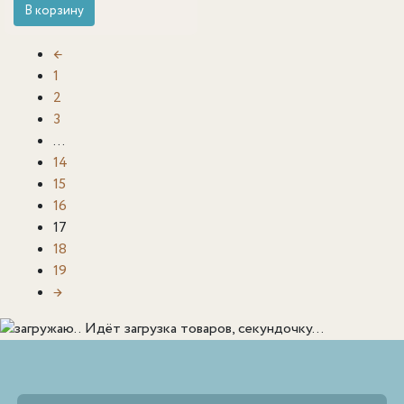
В корзину
←
1
2
3
…
14
15
16
17
18
19
→
Идёт загрузка товаров, секундочку...