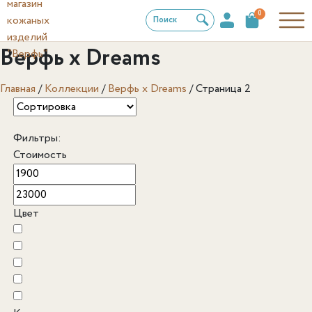
0
Поиск
Верфь х Dreams
Главная
/
Коллекции
/
Верфь х Dreams
/
Страница 2
Фильтры:
Стоимость
Цвет