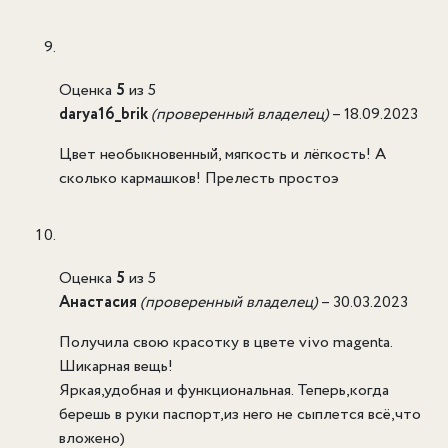
Оценка
5
из 5
darya16_brik
(проверенный владелец)
–
18.09.2023
Цвет необыкновенный, мягкость и лёгкость! А
сколько кармашков! Прелесть простоэ
Оценка
5
из 5
Анастасия
(проверенный владелец)
–
30.03.2023
Получила свою красотку в цвете vivo magenta.
Шикарная вещь!
Яркая,удобная и функциональная. Теперь,когда
берешь в руки паспорт,из него не сыплется всё,что
вложено)