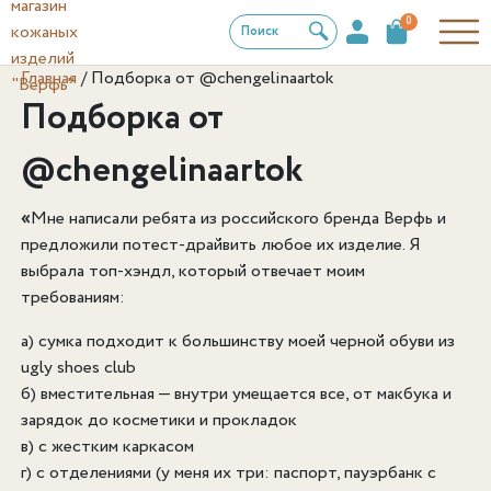
0
Поиск
Главная
/
Подборка от @chengelinaartok
Подборка от
@chengelinaartok
«
Мне написали ребята из российского бренда Верфь и
предложили потест-драйвить любое их изделие. Я
выбрала топ-хэндл, который отвечает моим
требованиям:
а) сумка подходит к большинству моей черной обуви из
ugly shoes club
б) вместительная — внутри умещается все, от макбука и
зарядок до косметики и прокладок
в) с жестким каркасом
г) с отделениями (у меня их три: паспорт, пауэрбанк с