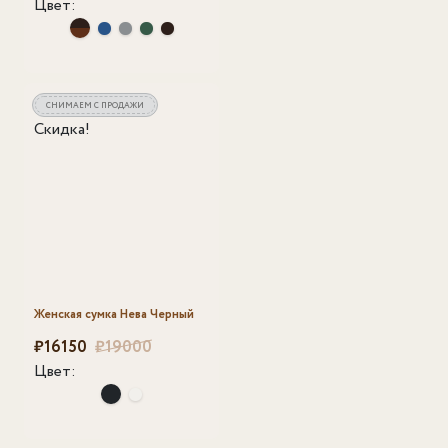
Цвет:
СНИМАЕМ С ПРОДАЖИ
Скидка!
Женская сумка Нева Черный
Первоначальная цена составляла ₽19000.
₽
Текущая цена: ₽16150.
16150
₽
19000
Цвет: