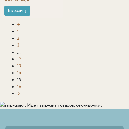
В корзину
←
1
2
3
…
12
13
14
15
16
→
Идёт загрузка товаров, секундочку...