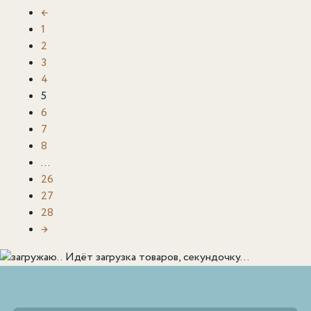
←
1
2
3
4
5
6
7
8
…
26
27
28
→
Идёт загрузка товаров, секундочку...