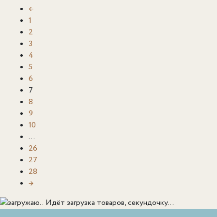
←
1
2
3
4
5
6
7
8
9
10
…
26
27
28
→
Идёт загрузка товаров, секундочку...