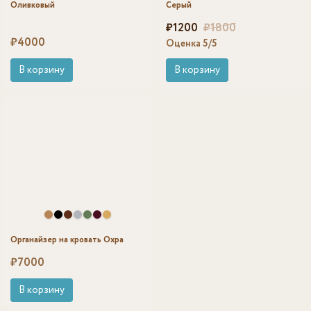
Оливковый
Серый
Первоначальная цена составл
₽
Текущая цена: ₽1200.
1200
₽
1800
₽
4000
Оценка
5
/5
В корзину
В корзину
Органайзер на кровать Охра
₽
7000
В корзину