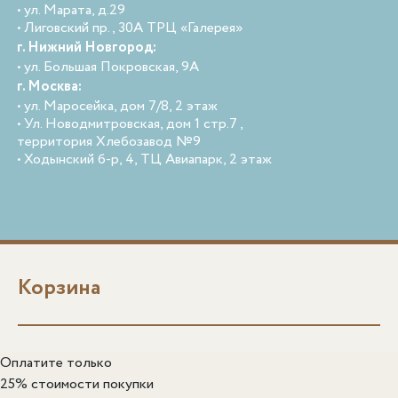
• ул. Марата, д.29
• Лиговский пр., 30А ТРЦ «Галерея»
г. Нижний Новгород:
• ул. Большая Покровская, 9А
г. Москва:
• ул. Маросейка, дом 7/8, 2 этаж
• Ул. Новодмитровская, дом 1 стр.7 ,
территория Хлебозавод №9
• Ходынский б-р, 4, ТЦ Авиапарк, 2 этаж
Корзина
Оплатите только
25% стоимости покупки