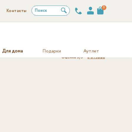
0
Поиск
Контакты
Для дома
Подарки
Аутлет
Оценка
5
/5
3
отзыва