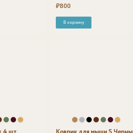
₽
800
В корзину
 4 шт.
Коврик для мыши S Черны