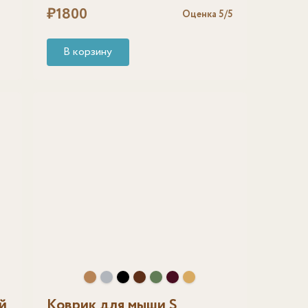
₽
1800
Оценка
5
/5
В корзину
й
Коврик для мыши S