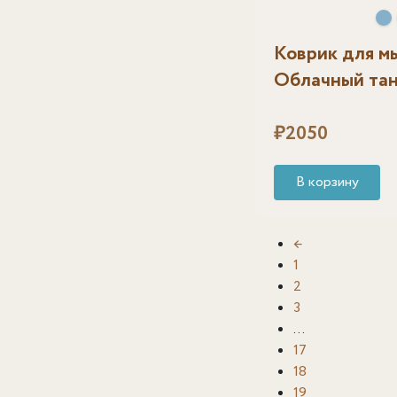
Коврик для 
Облачный та
₽
2050
В корзину
←
1
2
3
…
17
18
19