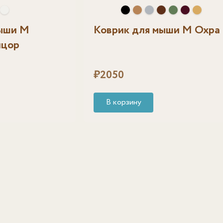
мыши M
Коврик для мыши M Охра
нцор
₽
2050
В корзину