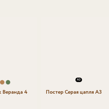
А3
 Веранда 4
Постер Серая цапля A3