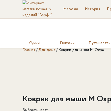
Магазин
История
П
Сумки
Рюкзаки
Путешестви
Главная
/
Для дома
/
Коврик для мыши M Охра
Коврик для мыши M Охр
Выбрать цвет: