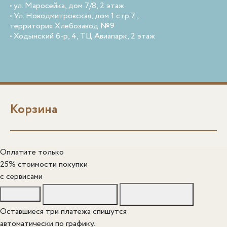
• ул. Маросейка, дом 7/8, 2 этаж
• Ул. Новодмитровская, дом 1 стр.7 ,
территория Хлебозавод №9
• Ходынский б-р, 4, ТЦ Авиапарк, 2 этаж
Корзина
Оплатите только
25% стоимости покупки
c сервисами
Оставшиеся три платежа спишутся
автоматически по графику.