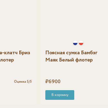
а-клатч Бриз
Поясная сумка Бамбэг
флотер
Маяк Белый флотер
₽
6900
Оценка
5
/5
В корзину