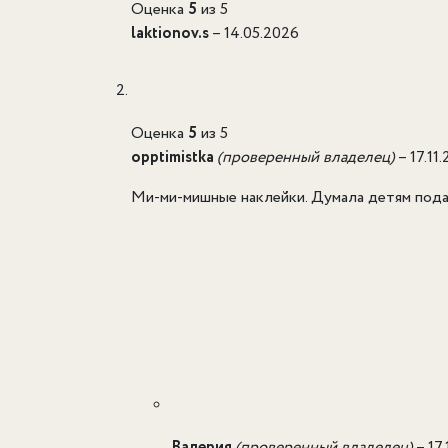
Оценка
5
из 5
laktionov.s
–
14.05.2026
Оценка
5
из 5
opptimistka
(проверенный владелец)
–
17.11
Ми-ми-мишные наклейки. Думала детям подар
Валерия
(проверенный владелец)
–
17