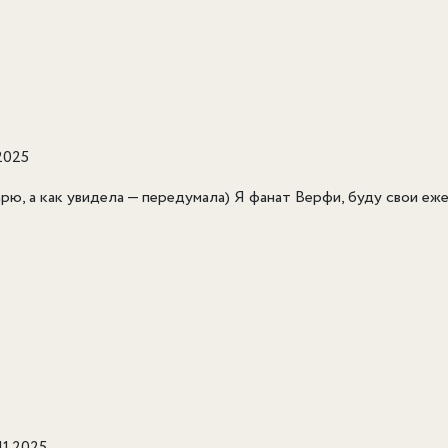
.2025
ю, а как увидела — передумала) Я фанат Верфи, буду свои еж
.11.2025