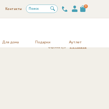
0
Поиск
Контакты
Для дома
Подарки
Аутлет
Оценка
5
/5
6
отзывов