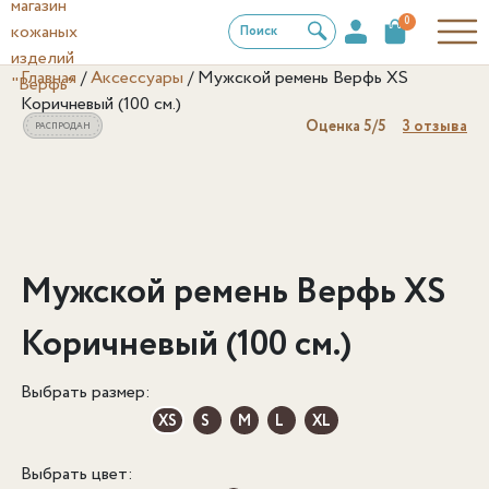
0
Поиск
Главная
/
Аксессуары
/
Мужской ремень Верфь XS
Коричневый (100 см.)
Оценка
5
/5
3
отзыва
РАСПРОДАН
Мужской ремень Верфь XS
Коричневый (100 см.)
Выбрать размер:
XS
S
M
L
XL
Выбрать цвет: